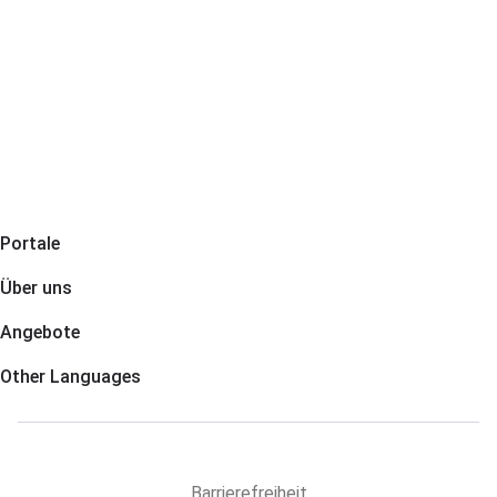
Portale
Über uns
Angebote
Other Languages
6124
6128
6126
6130
6514
6516
78964
Barrierefreiheit